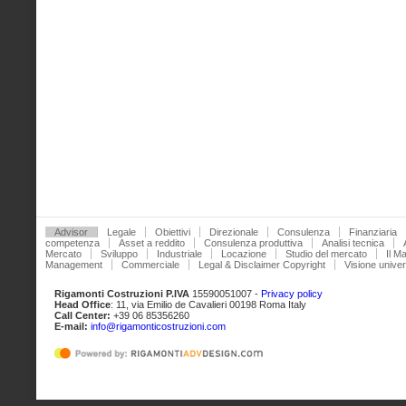
Advisor
Legale
Obiettivi
Direzionale
Consulenza
Finanziaria
competenza
Asset a reddito
Consulenza produttiva
Analisi tecnica
Mercato
Sviluppo
Industriale
Locazione
Studio del mercato
Il M
Management
Commerciale
Legal & Disclaimer Copyright
Visione unive
Rigamonti Costruzioni
P.IVA
15590051007 -
Privacy policy
Head Office
: 11, via Emilio de Cavalieri 00198 Roma Italy
Call Center:
+39 06 85356260
E-mail:
info@rigamonticostruzioni.com